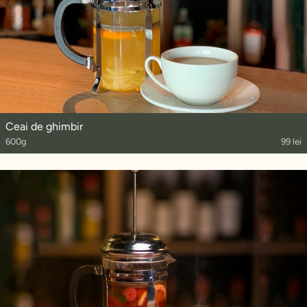
Ceai de ghimbir
600g
99 lei