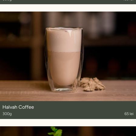
Halvah Coffee
300g
65 lei