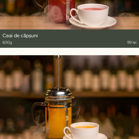
Ceai de căpșuni
600g
99 lei