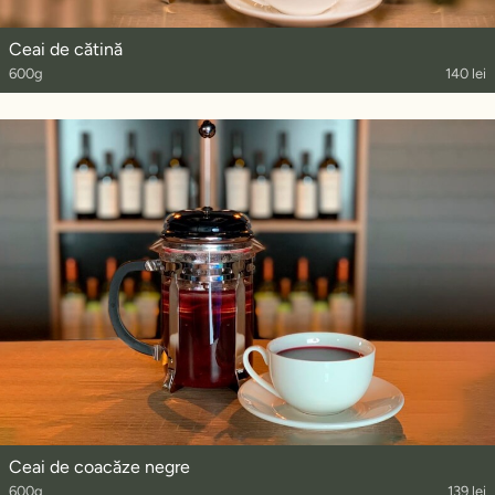
Ceai de cătină
600g
140 lei
Ceai de coacăze negre
600g
139 lei