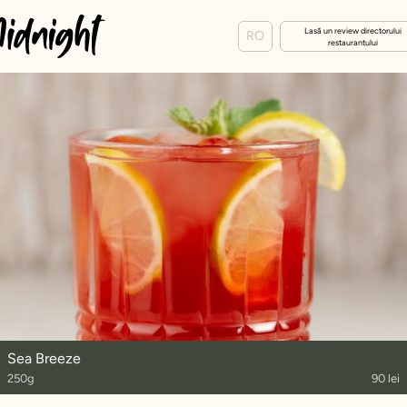
Lasă un review directorului
RO
restaurantului
Sea Breeze
250g
90 lei