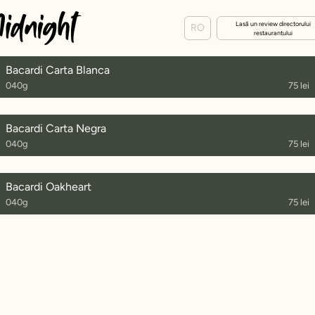
Lasă un review directorului
RO
restaurantului
Bacardi Carta Blanca
040g
75 lei
Bacardi Carta Negra
040g
75 lei
Bacardi Oakheart
040g
75 lei