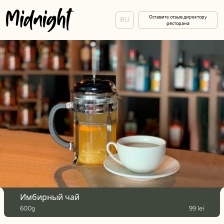
Оставитe отзыв директорy
RU
ресторана
Имбирный чай
600g
99 lei