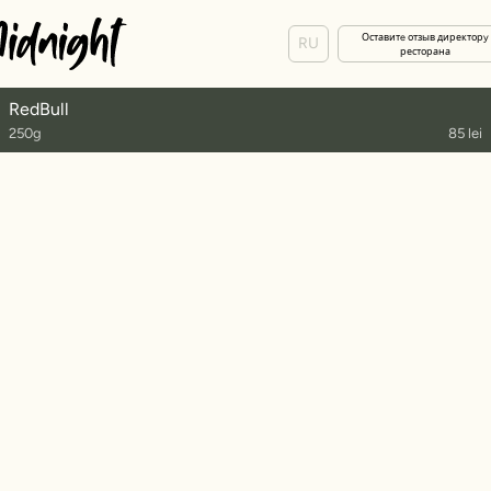
Оставитe отзыв директорy
RU
ресторана
RedBull
250g
85 lei