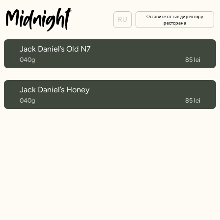
Оставитe отзыв директорy
RU
ресторана
Jack Daniel’s Old N7
040g
85 lei
Jack Daniel’s Honey
040g
85 lei