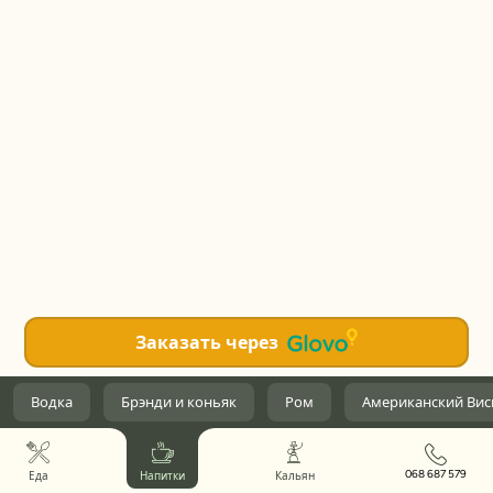
Заказать через
Водка
Брэнди и коньяк
Ром
Американский Вис
068 687 579
Еда
Напитки
Кальян