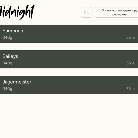
Оставитe отзыв директорy
RU
ресторана
Sambuca
040g
55 lei
Baileys
040g
55 lei
Jagermeister
040g
75 lei