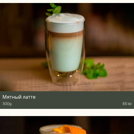
Мятный латте
300g
65 lei