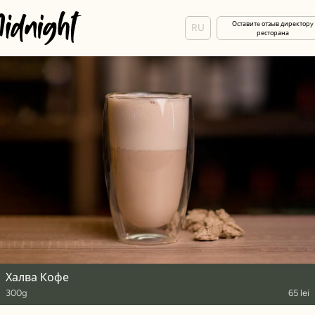
Оставитe отзыв директорy
RU
ресторана
Халва Кофе
300g
65 lei