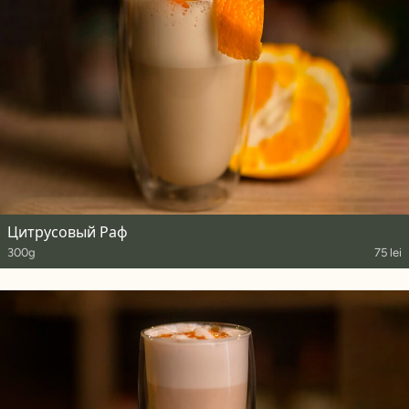
Цитрусовый Раф
300g
75 lei